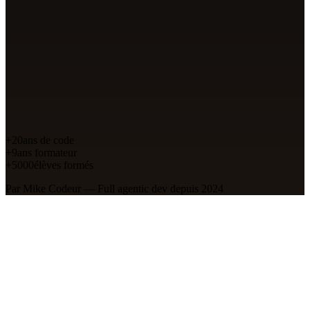
Workflows agentic testés en prod
Claude Code, Cursor, MCP — ce qui marche vraiment au quotidien.
Veille triée sur le volet
Les outils et updates IA qui comptent pour les devs. Pas de hype.
Rester compétitif
Stratégies pour intégrer les équipes AI-native de demain.
+20
ans de code
+9
ans formateur
+5000
élèves formés
Par
Mike Codeur
— Full agentic dev depuis 2024